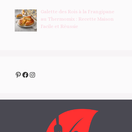
Galette des Rois à la Frangipane
au Thermomix : Recette Maison
Facile et Réussie
Pinterest
Facebook
Instagram