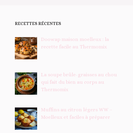
RECETTES RÉCENTES
Doowap maison moelleux : la
recette facile au Thermomix
La soupe brûle-graisses au chou
qui fait du bien au corps au
Thermomix
Muffins au citron légers WW –
Moelleux et faciles à préparer