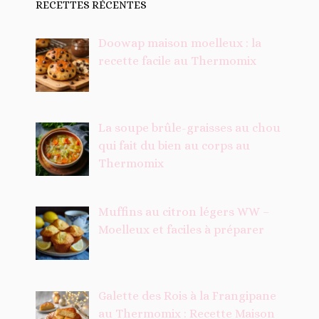
RECETTES RÉCENTES
Doowap maison moelleux : la
recette facile au Thermomix
La soupe brûle-graisses au chou
qui fait du bien au corps au
Thermomix
Muffins au citron légers WW –
Moelleux et faciles à préparer
Galette des Rois à la Frangipane
au Thermomix : Recette Maison