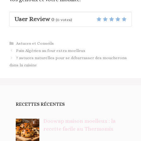
User Review
0
(
0
votes)
Catégories
Astuces et Conseils
Pain Algérien au four extra moelleux
7 astuces naturelles pour se débarrasser des moucherons
dans la cuisine
RECETTES RÉCENTES
Doowap maison moelleux : la
recette facile au Thermomix