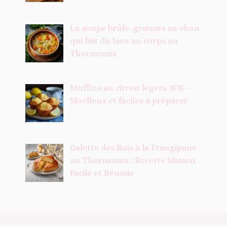
La soupe brûle-graisses au chou
qui fait du bien au corps au
Thermomix
Muffins au citron légers WW –
Moelleux et faciles à préparer
Galette des Rois à la Frangipane
au Thermomix : Recette Maison
Facile et Réussie