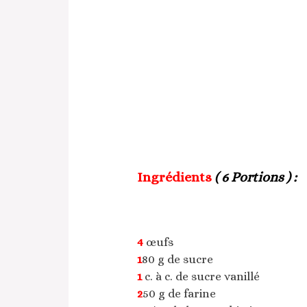
Ingrédients
( 6 Portions ) :
4
œufs
1
80 g de sucre
1
c. à c. de sucre vanillé
2
50 g de farine