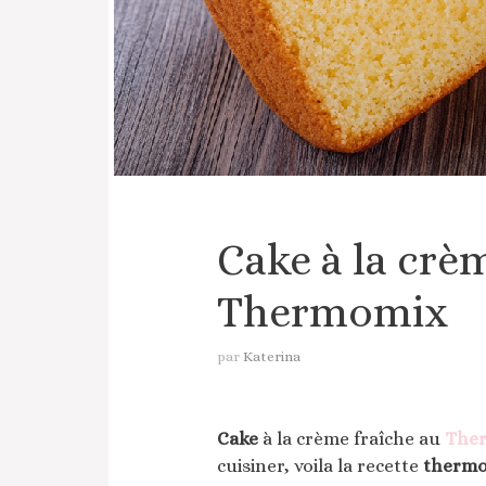
Cake à la crè
Thermomix
par
Katerina
Cake
à la crème fraîche au
The
cuisiner, voila la recette
therm