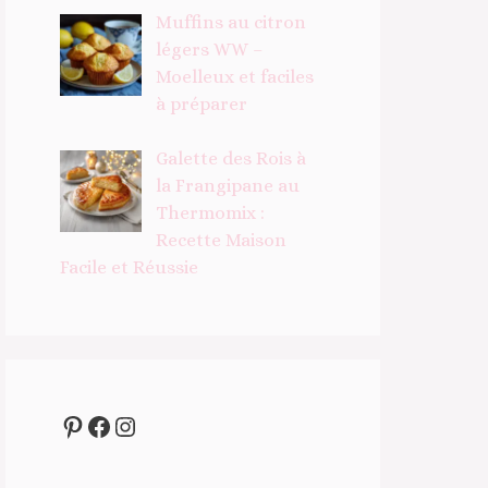
Muffins au citron
légers WW –
Moelleux et faciles
à préparer
Galette des Rois à
la Frangipane au
Thermomix :
Recette Maison
Facile et Réussie
Pinterest
Facebook
Instagram