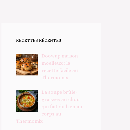
RECETTES RÉCENTES
Doowap maison
moelleux : la
recette facile au
Thermomix
La soupe brûle-
graisses au chou
qui fait du bien au
corps au
Thermomix