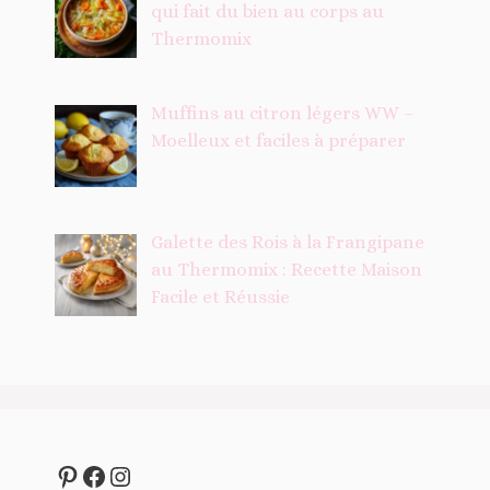
qui fait du bien au corps au
Thermomix
Muffins au citron légers WW –
Moelleux et faciles à préparer
Galette des Rois à la Frangipane
au Thermomix : Recette Maison
Facile et Réussie
Pinterest
Facebook
Instagram