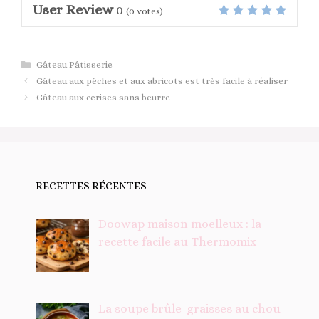
User Review
0
(
0
votes)
Catégories
Gâteau Pâtisserie
Gâteau aux pêches et aux abricots est très facile à réaliser
Gâteau aux cerises sans beurre
RECETTES RÉCENTES
Doowap maison moelleux : la
recette facile au Thermomix
La soupe brûle-graisses au chou