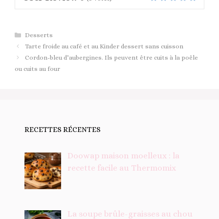
Catégories
Desserts
Tarte froide au café et au Kinder dessert sans cuisson
Cordon-bleu d’aubergines. Ils peuvent être cuits à la poêle
ou cuits au four
RECETTES RÉCENTES
Doowap maison moelleux : la
recette facile au Thermomix
La soupe brûle-graisses au chou