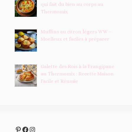
qui fait du bien au corps au
Thermomix
Muffins au citron légers WW –
Moelleux et faciles à préparer
Galette des Rois à la Frangipane
au Thermomix : Recette Maison
Facile et Réussie
Pinterest
Facebook
Instagram