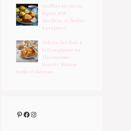
Muffins au citron
légers WW –
Moelleux et faciles
à préparer
Galette des Rois à
la Frangipane au
Thermomix :
Recette Maison
Facile et Réussie
Pinterest
Facebook
Instagram