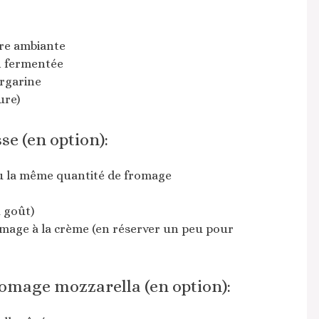
re ambiante
n fermentée
argarine
ure)
se (en option):
ou la même quantité de fromage
 goût)
romage à la crème (en réserver un peu pour
romage mozzarella (en option):