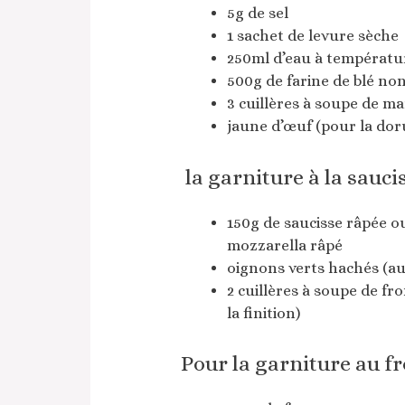
5g de sel
1 sachet de levure sèche
250ml d’eau à températu
500g de farine de blé no
3 cuillères à soupe de m
jaune d’œuf (pour la dor
la garniture à la saucis
150g de saucisse râpée 
mozzarella râpé
oignons verts hachés (au
2 cuillères à soupe de f
la finition)
Pour la garniture au f