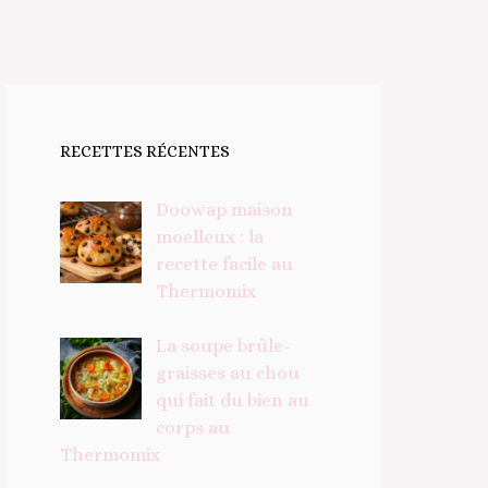
RECETTES RÉCENTES
Doowap maison
moelleux : la
recette facile au
Thermomix
La soupe brûle-
graisses au chou
qui fait du bien au
corps au
Thermomix