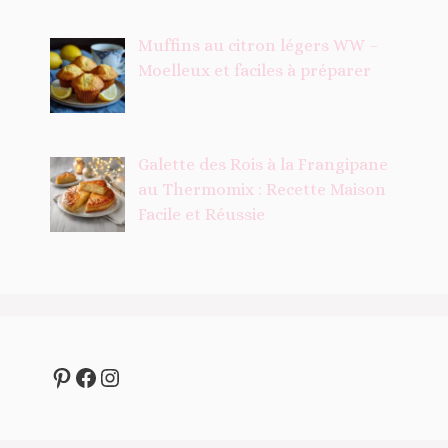
Muffins au citron légers WW –
Moelleux et faciles à préparer
Galette des Rois à la Frangipane
au Thermomix : Recette Maison
Facile et Réussie
Pinterest
Facebook
Instagram