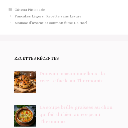
Catégories
Gâteau Pâtisserie
Pancakes Légers : Recette sans Levure
Mousse d’avocat et saumon fumé De Noël
RECETTES RÉCENTES
Doowap maison moelleux : la
recette facile au Thermomix
La soupe brûle-graisses au chou
qui fait du bien au corps au
Thermomix