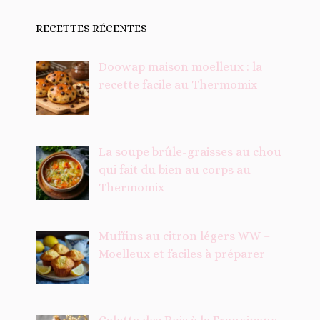
RECETTES RÉCENTES
Doowap maison moelleux : la
recette facile au Thermomix
La soupe brûle-graisses au chou
qui fait du bien au corps au
Thermomix
Muffins au citron légers WW –
Moelleux et faciles à préparer