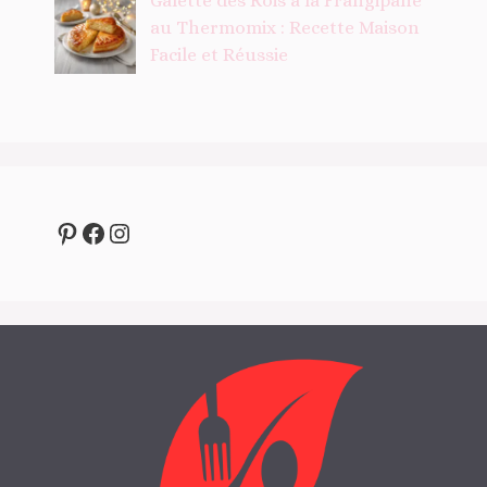
Galette des Rois à la Frangipane
au Thermomix : Recette Maison
Facile et Réussie
Pinterest
Facebook
Instagram