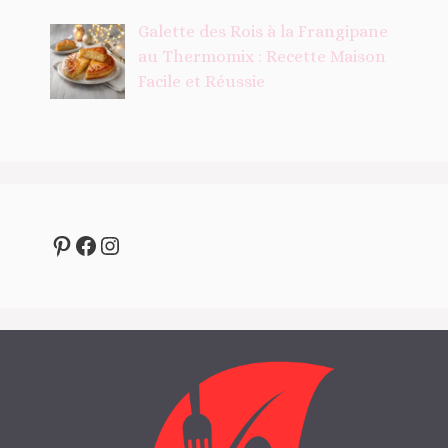
Galette des Rois à la Frangipane
au Thermomix : Recette Maison
Facile et Réussie
Pinterest
Facebook
Instagram