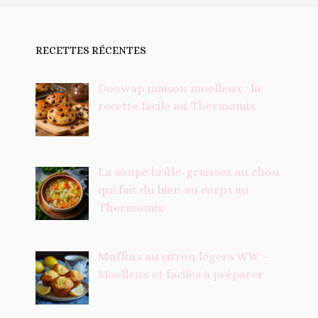
RECETTES RÉCENTES
Doowap maison moelleux : la
recette facile au Thermomix
La soupe brûle-graisses au chou
qui fait du bien au corps au
Thermomix
Muffins au citron légers WW –
Moelleux et faciles à préparer