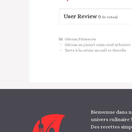
User Review
0
(
0
votes)
Catégories
Gâteau Pâtisserie
Gâteau au yaourt sans oeuf ni beurre
Tarte à la crème au café et Nutella
Bienvenue dans n
univers culinaire !
Des recettes simp