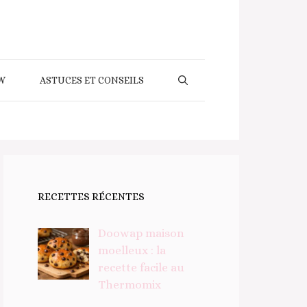
W
ASTUCES ET CONSEILS
RECETTES RÉCENTES
Doowap maison
moelleux : la
recette facile au
Thermomix