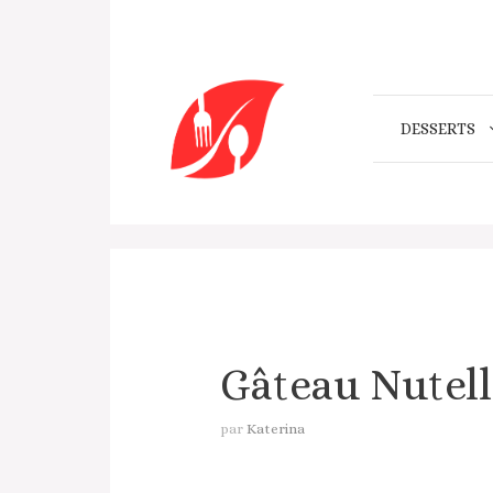
Aller
au
contenu
DESSERTS
Gâteau Nutell
par
Katerina