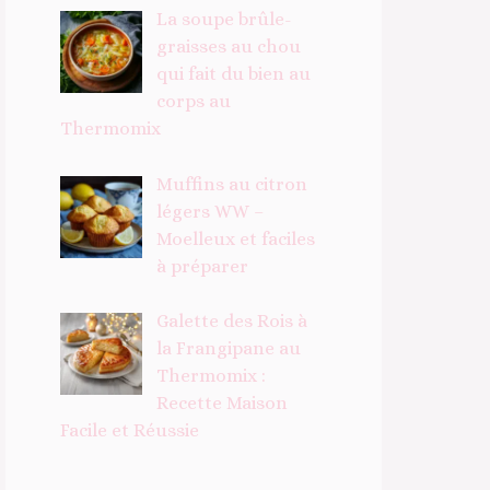
La soupe brûle-
graisses au chou
qui fait du bien au
corps au
Thermomix
Muffins au citron
légers WW –
Moelleux et faciles
à préparer
Galette des Rois à
la Frangipane au
Thermomix :
Recette Maison
Facile et Réussie