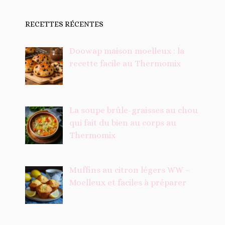
RECETTES RÉCENTES
Doowap maison moelleux : la
recette facile au Thermomix
La soupe brûle-graisses au chou
qui fait du bien au corps au
Thermomix
Muffins au citron légers WW –
Moelleux et faciles à préparer