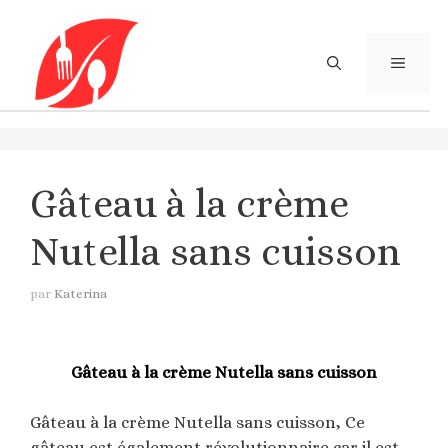
Aller
au
contenu
MENU
Gâteau à la crème
Nutella sans cuisson
par
Katerina
Gâteau à la crème Nutella sans cuisson
Gâteau à la crème Nutella sans cuisson, Ce
gâteau est également révolutionnaire car il est