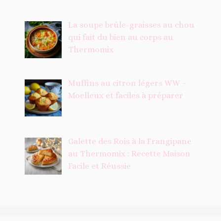
La soupe brûle-graisses au chou
qui fait du bien au corps au
Thermomix
Muffins au citron légers WW –
Moelleux et faciles à préparer
Galette des Rois à la Frangipane
au Thermomix : Recette Maison
Facile et Réussie