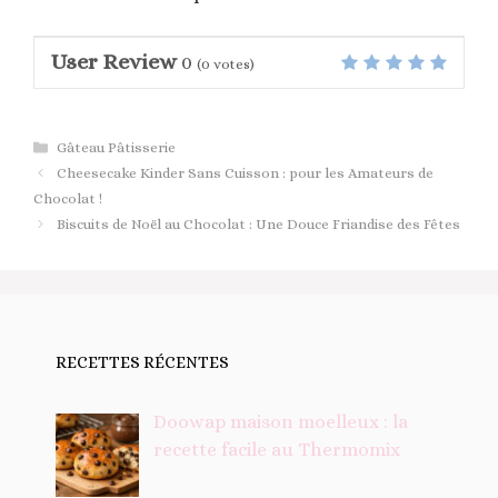
User Review
0
(
0
votes)
Catégories
Gâteau Pâtisserie
Cheesecake Kinder Sans Cuisson : pour les Amateurs de
Chocolat !
Biscuits de Noël au Chocolat : Une Douce Friandise des Fêtes
RECETTES RÉCENTES
Doowap maison moelleux : la
recette facile au Thermomix