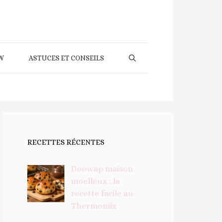
W
ASTUCES ET CONSEILS
RECETTES RÉCENTES
Doowap maison
moelleux : la
recette facile au
Thermomix