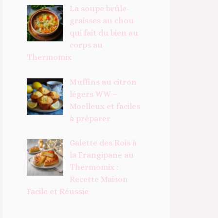
La soupe brûle-
graisses au chou
qui fait du bien au
corps au
Thermomix
Muffins au citron
légers WW –
Moelleux et faciles
à préparer
Galette des Rois à
la Frangipane au
Thermomix :
Recette Maison
Facile et Réussie