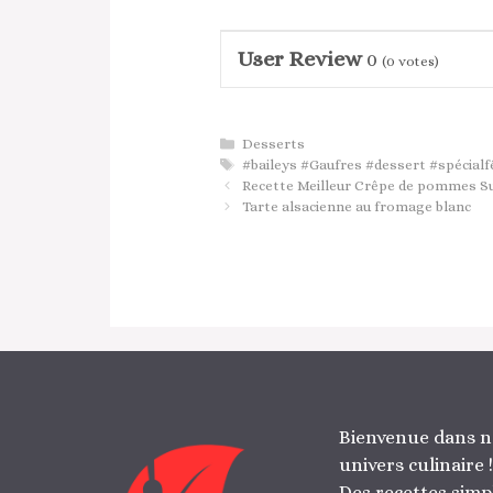
User Review
0
(
0
votes)
Catégories
Desserts
Étiquettes
#baileys #Gaufres #dessert #spécialf
Recette Meilleur Crêpe de pommes S
Tarte alsacienne au fromage blanc
Bienvenue dans n
univers culinaire !
Des recettes simp