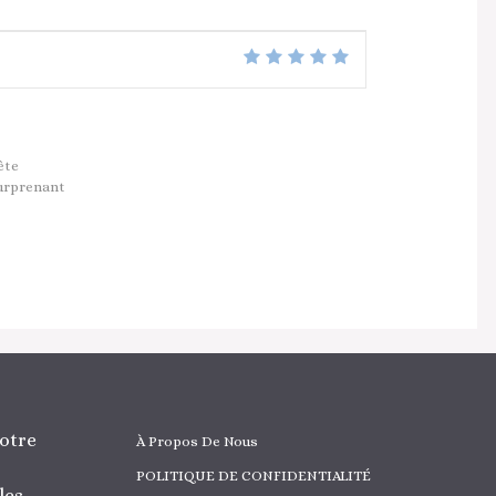
ête
urprenant
otre
À Propos De Nous
POLITIQUE DE CONFIDENTIALITÉ
les,