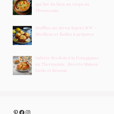
qui fait du bien au corps au
Thermomix
Muffins au citron légers WW –
Moelleux et faciles à préparer
Galette des Rois à la Frangipane
au Thermomix : Recette Maison
Facile et Réussie
Pinterest
Facebook
Instagram