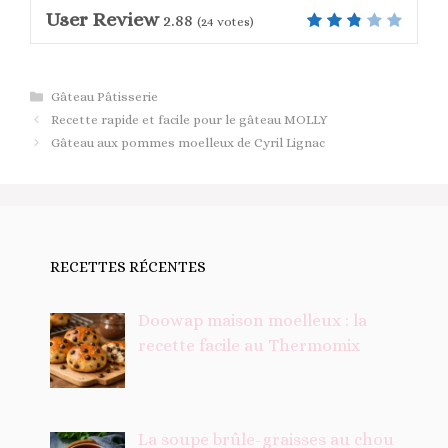
User Review
2.88
(
24
votes)
Catégories
Gâteau Pâtisserie
Recette rapide et facile pour le gâteau MOLLY
Gâteau aux pommes moelleux de Cyril Lignac
RECETTES RÉCENTES
Doowap maison moelleux : la
recette facile au Thermomix
La soupe brûle-graisses au chou