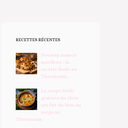
RECETTES RÉCENTES
Doowap maison
moelleux : la
recette facile au
Thermomix
La soupe brûle-
graisses au chou
qui fait du bien au
corps au
Thermomix