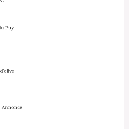
 :
 du Puy
d’olive
Annonce