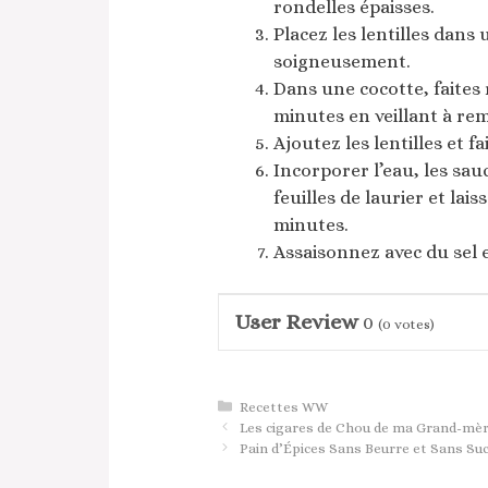
rondelles épaisses.
Placez les lentilles dans 
soigneusement.
Dans une cocotte, faites 
minutes en veillant à re
Ajoutez les lentilles et fa
Incorporer l’eau, les sauc
feuilles de laurier et la
minutes.
Assaisonnez avec du sel e
User Review
0
(
0
votes)
Catégories
Recettes WW
Les cigares de Chou de ma Grand-mère 
Pain d’Épices Sans Beurre et Sans Su