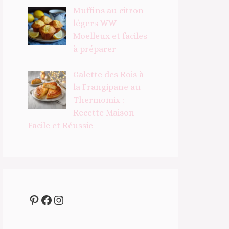
Muffins au citron
légers WW –
Moelleux et faciles
à préparer
Galette des Rois à
la Frangipane au
Thermomix :
Recette Maison
Facile et Réussie
Pinterest
Facebook
Instagram