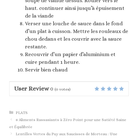
soupe de viande dessus. Rouler vers le
haut. continuer ainsi jusqu’à épuisement
de la viande
Verser une louche de sauce dans le fond
d’un plat à cuisson. Mettre les rouleaux de
chou dedans et les couvrir avec la sauce
restante.
Recouvrir d’un papier d’aluminium et
cuire pendant 1 heure.
Servir bien chaud
User Review
0
(
0
votes)
Catégories
PLATS
8 Aliments Rassasiants à Zéro Point pour une Satiété Saine
et Équilibrée
Lentilles Vertes du Puy aux Saucisses de Morteau : Une