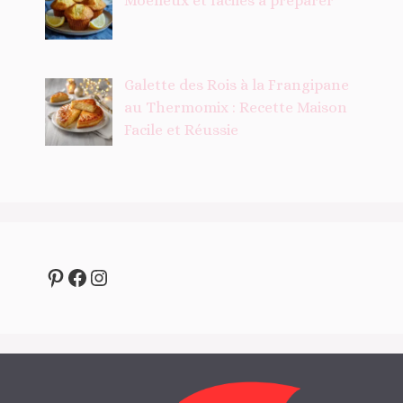
Moelleux et faciles à préparer
Galette des Rois à la Frangipane
au Thermomix : Recette Maison
Facile et Réussie
Pinterest
Facebook
Instagram