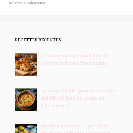
Recette Chaleureuse
RECETTES RÉCENTES
Doowap maison moelleux : la
recette facile au Thermomix
La soupe brûle-graisses au chou
qui fait du bien au corps au
Thermomix
Muffins au citron légers WW –