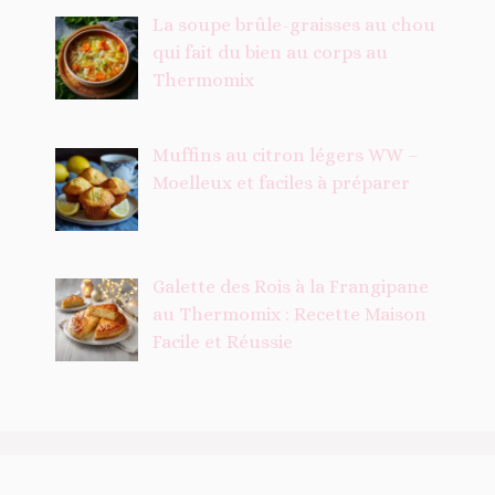
La soupe brûle-graisses au chou
qui fait du bien au corps au
Thermomix
Muffins au citron légers WW –
Moelleux et faciles à préparer
Galette des Rois à la Frangipane
au Thermomix : Recette Maison
Facile et Réussie