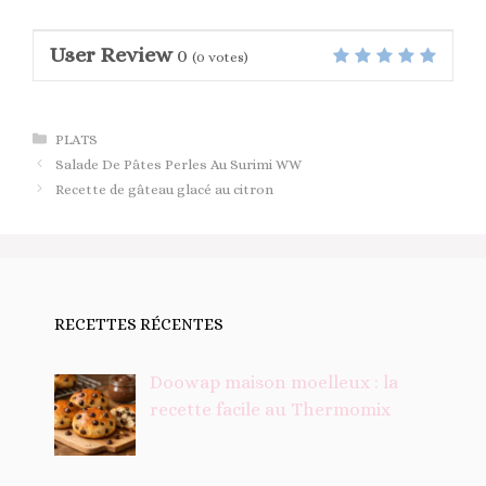
User Review
0
(
0
votes)
Catégories
PLATS
Salade De Pâtes Perles Au Surimi WW
Recette de gâteau glacé au citron
RECETTES RÉCENTES
Doowap maison moelleux : la
recette facile au Thermomix