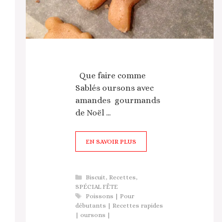
Que faire comme
Sablés oursons avec
amandes gourmands
de Noël …
EN SAVOIR PLUS
Catégories
Biscuit
,
Recettes
,
SPÉCIAL FÊTE
Étiquettes
Poissons | Pour
débutants | Recettes rapides
| oursons |