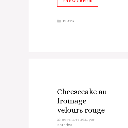
EN SAVOIR PLUS
Catégories
PLATS
Cheesecake au
fromage
velours rouge
23 novembre 2021
par
Katerina