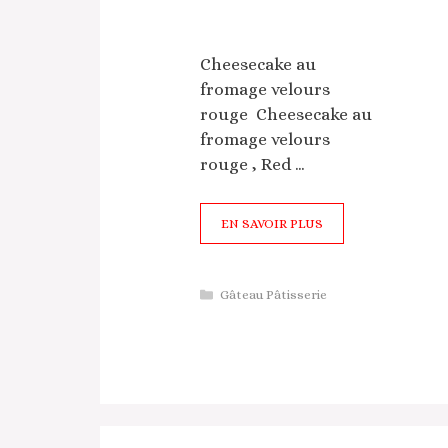
Cheesecake au
fromage velours
rouge Cheesecake au
fromage velours
rouge , Red …
EN SAVOIR PLUS
Catégories
Gâteau Pâtisserie