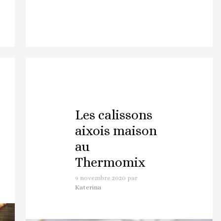
Les calissons
aixois maison
au
Thermomix
9 novembre 2020
par
Katerina