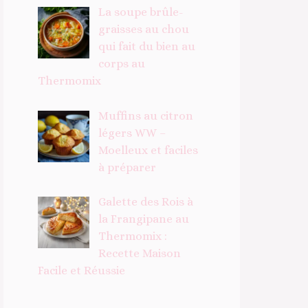
La soupe brûle-
graisses au chou
qui fait du bien au
corps au
Thermomix
Muffins au citron
légers WW –
Moelleux et faciles
à préparer
Galette des Rois à
la Frangipane au
Thermomix :
Recette Maison
Facile et Réussie