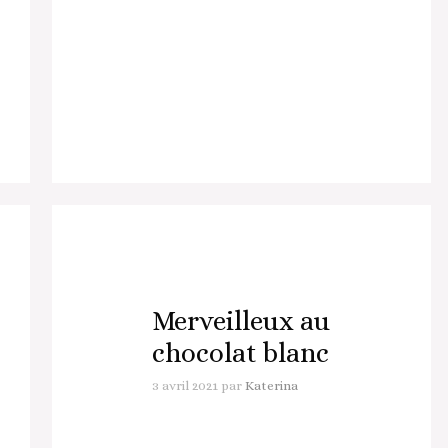
Merveilleux au
chocolat blanc
3 avril 2021
par
Katerina