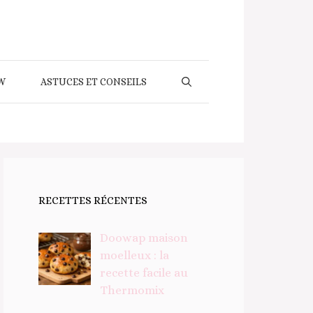
W
ASTUCES ET CONSEILS
RECETTES RÉCENTES
Doowap maison
moelleux : la
recette facile au
Thermomix