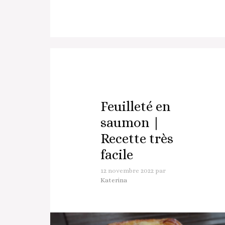
Feuilleté en
saumon |
Recette très
facile
12 novembre 2022
par
Katerina