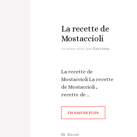
La recette de
Mostaccioli
14 mars 2021
par
Katerina
La recette de
Mostaccioli La recette
de Mostaccioli ,
recette de …
EN SAVOIR PLUS
Catégories
Biscuit