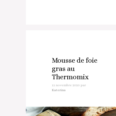
Mousse de foie
gras au
Thermomix
11 novembre 2020
par
Katerina