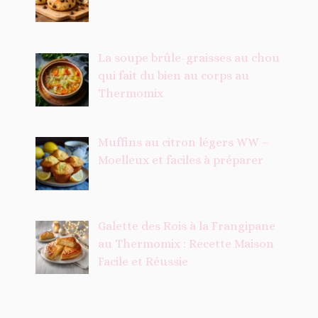
La soupe brûle-graisses au chou
qui fait du bien au corps au
Thermomix
Muffins au citron légers WW –
Moelleux et faciles à préparer
Galette des Rois à la Frangipane
au Thermomix : Recette Maison
Facile et Réussie