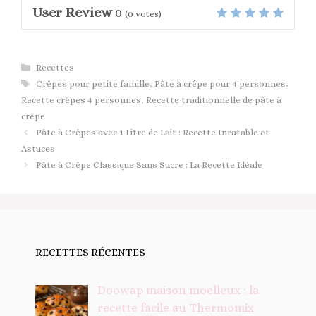
User Review
0
(
0
votes)
Catégories
Recettes
Étiquettes
Crêpes pour petite famille
,
Pâte à crêpe pour 4 personnes
,
Recette crêpes 4 personnes
,
Recette traditionnelle de pâte à
crêpe
Pâte à Crêpes avec 1 Litre de Lait : Recette Inratable et
Astuces
Pâte à Crêpe Classique Sans Sucre : La Recette Idéale
RECETTES RÉCENTES
Doowap maison moelleux : la
recette facile au Thermomix