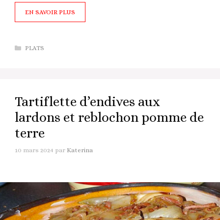
EN SAVOIR PLUS
Catégories
PLATS
Tartiflette d’endives aux
lardons et reblochon pomme de
terre
10 mars 2024
par
Katerina