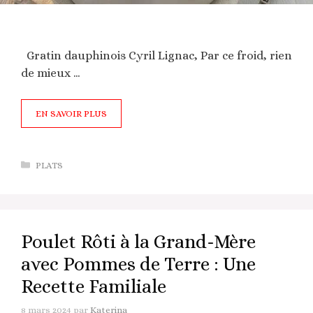
Gratin dauphinois Cyril Lignac, Par ce froid, rien
de mieux …
EN SAVOIR PLUS
Catégories
PLATS
Poulet Rôti à la Grand-Mère
avec Pommes de Terre : Une
Recette Familiale
8 mars 2024
par
Katerina