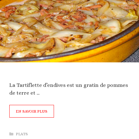
La Tartiflette d’endives est un gratin de pommes
de terre et …
EN SAVOIR PLUS
Catégories
PLATS