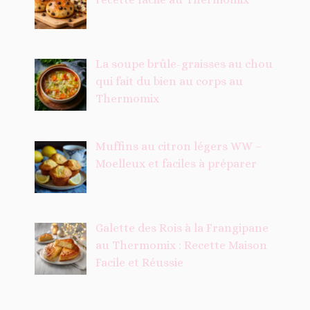
La soupe brûle-graisses au chou
qui fait du bien au corps au
Thermomix
Muffins au citron légers WW –
Moelleux et faciles à préparer
Galette des Rois à la Frangipane
au Thermomix : Recette Maison
Facile et Réussie