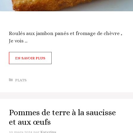
Roulés aux jambon panés et fromage de chèvre ,
Je vois …
EN SAVOIR PLUS
Catégories
PLATS
Pommes de terre à la saucisse
et aux œufs
10 mars 2024
par
Katerina