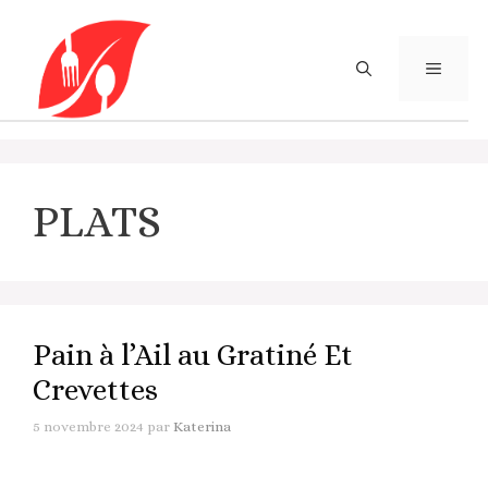
Aller
au
contenu
MENU
PLATS
Pain à l’Ail au Gratiné Et
Crevettes
5 novembre 2024
par
Katerina