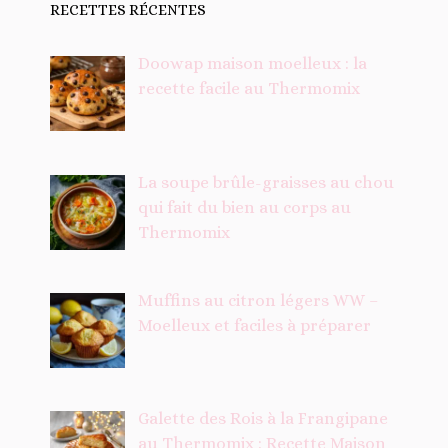
RECETTES RÉCENTES
Doowap maison moelleux : la
recette facile au Thermomix
La soupe brûle-graisses au chou
qui fait du bien au corps au
Thermomix
Muffins au citron légers WW –
Moelleux et faciles à préparer
Galette des Rois à la Frangipane
au Thermomix : Recette Maison