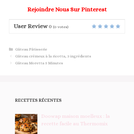
Rejoindre Nous Sur Pinterest
User Review
0
(
0
votes)
Catégories
Gâteau Pâtisserie
Gâteau crémeux à la ricotta, 3 ingrédients
Gâteau Moretta 5 Minutes
RECETTES RÉCENTES
Doowap maison moelleux : la
recette facile au Thermomix