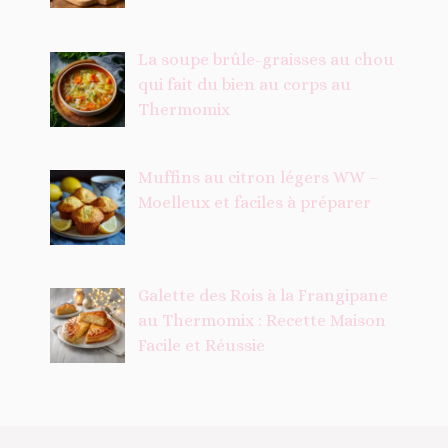
La soupe brûle-graisses au chou
qui fait du bien au corps au
Thermomix
Muffins au citron légers WW –
Moelleux et faciles à préparer
Galette des Rois à la Frangipane
au Thermomix : Recette Maison
Facile et Réussie