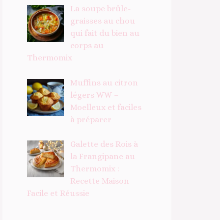
La soupe brûle-
graisses au chou
qui fait du bien au
corps au
Thermomix
Muffins au citron
légers WW –
Moelleux et faciles
à préparer
Galette des Rois à
la Frangipane au
Thermomix :
Recette Maison
Facile et Réussie