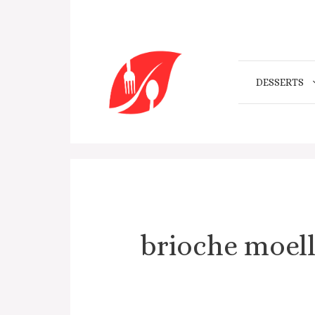
Aller
au
contenu
DESSERTS
brioche moel