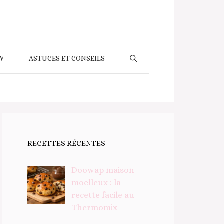
W
ASTUCES ET CONSEILS
RECETTES RÉCENTES
Doowap maison
moelleux : la
recette facile au
Thermomix