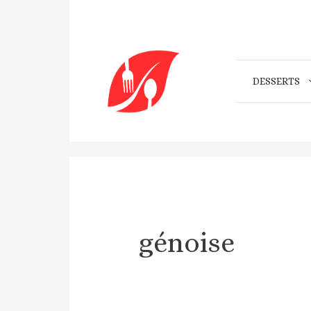
Aller
au
contenu
DESSERTS
génoise