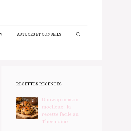
W
ASTUCES ET CONSEILS
RECETTES RÉCENTES
Doowap maison
moelleux : la
recette facile au
Thermomix