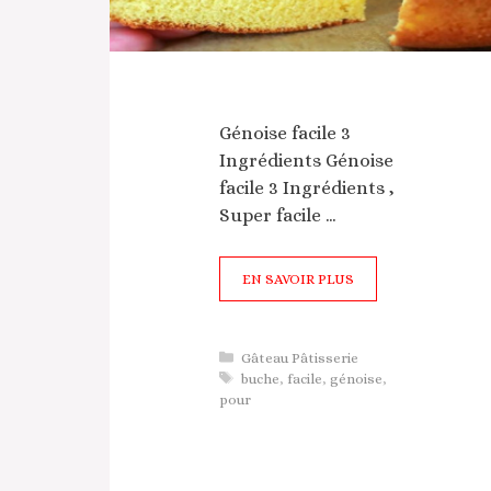
Génoise facile 3
Ingrédients Génoise
facile 3 Ingrédients ,
Super facile …
EN SAVOIR PLUS
Catégories
Gâteau Pâtisserie
Étiquettes
buche
,
facile
,
génoise
,
pour