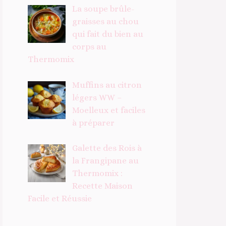
La soupe brûle-
graisses au chou
qui fait du bien au
corps au
Thermomix
Muffins au citron
légers WW –
Moelleux et faciles
à préparer
Galette des Rois à
la Frangipane au
Thermomix :
Recette Maison
Facile et Réussie