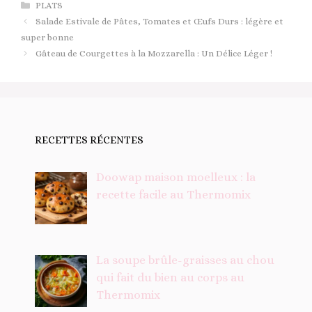
Catégories
PLATS
Salade Estivale de Pâtes, Tomates et Œufs Durs : légère et
super bonne
Gâteau de Courgettes à la Mozzarella : Un Délice Léger !
RECETTES RÉCENTES
Doowap maison moelleux : la
recette facile au Thermomix
La soupe brûle-graisses au chou
qui fait du bien au corps au
Thermomix