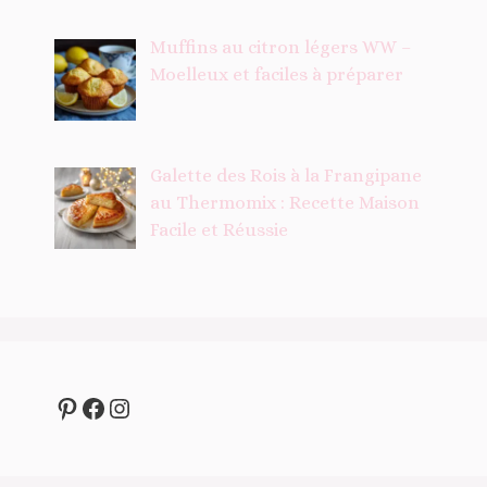
Muffins au citron légers WW –
Moelleux et faciles à préparer
Galette des Rois à la Frangipane
au Thermomix : Recette Maison
Facile et Réussie
Pinterest
Facebook
Instagram