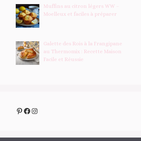
Muffins au citron légers WW –
Moelleux et faciles à préparer
Galette des Rois à la Frangipane
au Thermomix : Recette Maison
Facile et Réussie
Pinterest
Facebook
Instagram