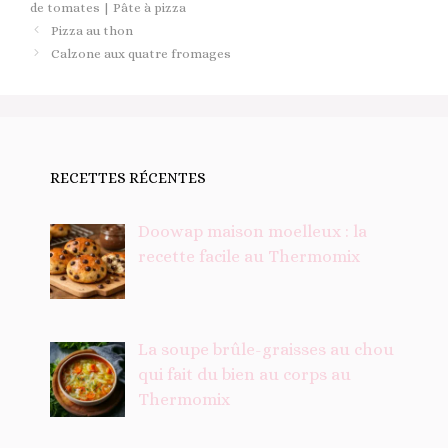
de tomates | Pâte à pizza
Pizza au thon
Calzone aux quatre fromages
RECETTES RÉCENTES
Doowap maison moelleux : la
recette facile au Thermomix
La soupe brûle-graisses au chou
qui fait du bien au corps au
Thermomix