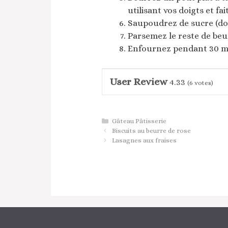
utilisant vos doigts et fa
Saupoudrez de sucre (dos
Parsemez le reste de beurr
Enfournez pendant 30 mi
User Review
4.33
(
6
votes)
Catégories
Gâteau Pâtisserie
Biscuits au beurre de rose
Lasagnes aux fraises