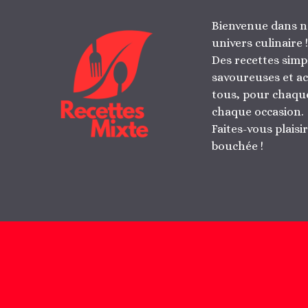
Bienvenue dans n
univers culinaire !
Des recettes simp
savoureuses et ac
tous, pour chaque
chaque occasion.
Faites-vous plaisi
bouchée !