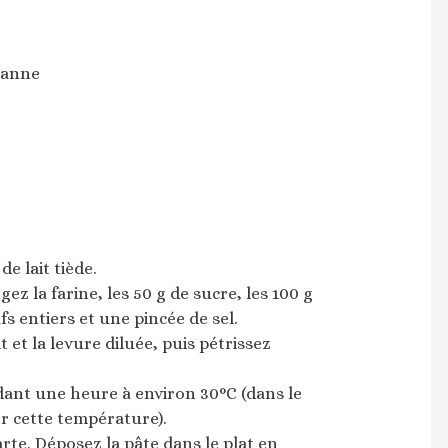
canne
de lait tiède.
ez la farine, les 50 g de sucre, les 100 g
fs entiers et une pincée de sel.
 et la levure diluée, puis pétrissez
ndant une heure à environ 30°C (dans le
er cette température).
arte. Déposez la pâte dans le plat en