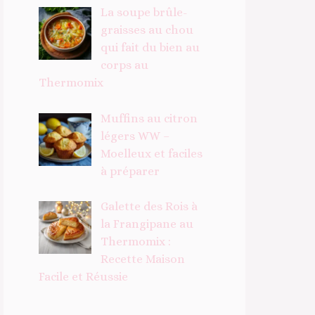
La soupe brûle-
graisses au chou
qui fait du bien au
corps au
Thermomix
Muffins au citron
légers WW –
Moelleux et faciles
à préparer
Galette des Rois à
la Frangipane au
Thermomix :
Recette Maison
Facile et Réussie