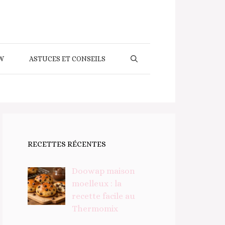
W
ASTUCES ET CONSEILS
RECETTES RÉCENTES
Doowap maison
moelleux : la
recette facile au
Thermomix