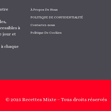
otre
À Propos De Nous
POLITIQUE DE CONFIDENTIALITÉ
les,
Contactez-nous
cessibles à
Politique De Cookies
 jour et
r à chaque
© 2025 Recettes Mixte – Tous droits réservés