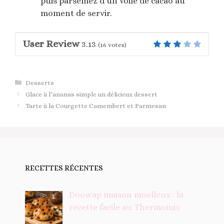
puis parsemez d’un voile de cacao au
moment de servir.
User Review
3.13
(
16
votes)
Catégories
Desserts
Glace à l’ananas simple un délicieux dessert
Tarte à la Courgette Camembert et Parmesan
RECETTES RÉCENTES
Doowap maison moelleux : la
recette facile au Thermomix