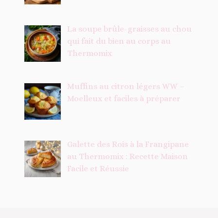
La soupe brûle-graisses au chou
qui fait du bien au corps au
Thermomix
Muffins au citron légers WW –
Moelleux et faciles à préparer
Galette des Rois à la Frangipane
au Thermomix : Recette Maison
Facile et Réussie