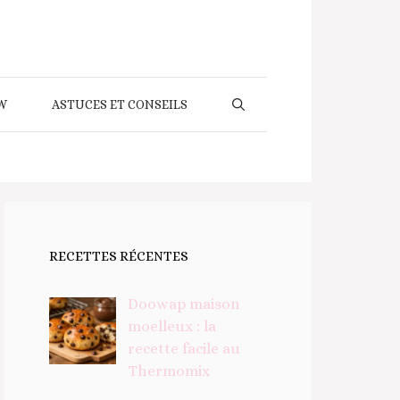
W
ASTUCES ET CONSEILS
RECETTES RÉCENTES
Doowap maison
moelleux : la
recette facile au
Thermomix