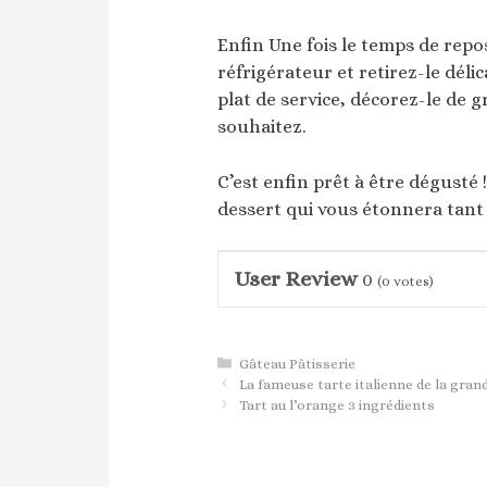
Enfin Une fois le temps de repo
réfrigérateur et retirez-le dél
plat de service, décorez-le de gr
souhaitez.
C’est enfin prêt à être dégusté 
dessert qui vous étonnera tant
User Review
0
(
0
votes)
Catégories
Gâteau Pâtisserie
La fameuse tarte italienne de la gra
Tart au l’orange 3 ingrédients