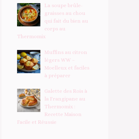
La soupe brûle-
graisses au chou
qui fait du bien au
corps au
Thermomix
Muffins au citron
légers WW –
Moelleux et faciles
à préparer
Galette des Rois à
la Frangipane au
Thermomix :
Recette Maison
Facile et Réussie