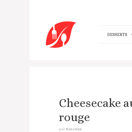
Aller
au
contenu
DESSERTS
Cheesecake a
rouge
par
Katerina