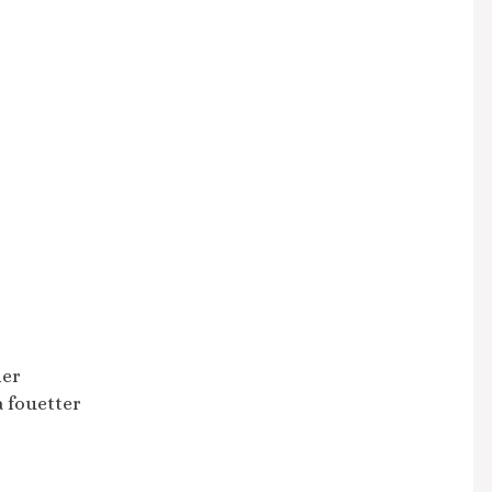
ner
à fouetter