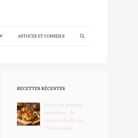
W
ASTUCES ET CONSEILS
RECETTES RÉCENTES
Doowap maison
moelleux : la
recette facile au
Thermomix