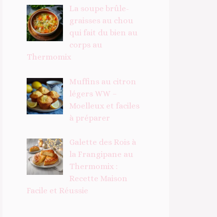
La soupe brûle-
graisses au chou
qui fait du bien au
corps au
Thermomix
Muffins au citron
légers WW –
Moelleux et faciles
à préparer
Galette des Rois à
la Frangipane au
Thermomix :
Recette Maison
Facile et Réussie