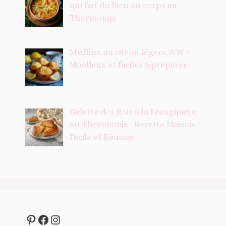
qui fait du bien au corps au
Thermomix
Muffins au citron légers WW –
Moelleux et faciles à préparer
Galette des Rois à la Frangipane
au Thermomix : Recette Maison
Facile et Réussie
Pinterest
Facebook
Instagram