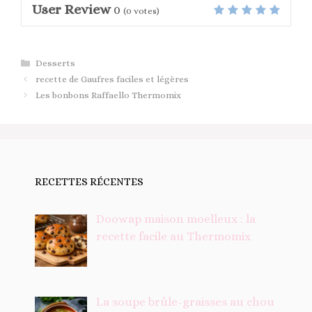
User Review
0
(
0
votes)
Catégories
Desserts
recette de Gaufres faciles et légères
Les bonbons Raffaello Thermomix
RECETTES RÉCENTES
Doowap maison moelleux : la
recette facile au Thermomix
La soupe brûle-graisses au chou