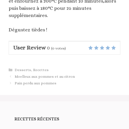
et enfournez à 200°C pendant 10 minutes,alors
puis baissez à 180°C pour 25 minutes
supplémentaires.
Dégustez tièdes !
User Review
0
(
0
votes)
Catégories
Desserts
,
Recettes
Moelleux aux pommes et au citron
Pain perdu aux pommes
RECETTES RÉCENTES