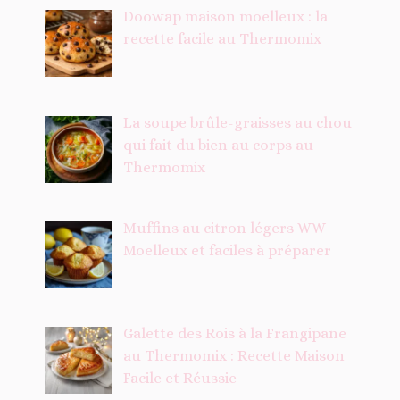
Doowap maison moelleux : la
recette facile au Thermomix
La soupe brûle-graisses au chou
qui fait du bien au corps au
Thermomix
Muffins au citron légers WW –
Moelleux et faciles à préparer
Galette des Rois à la Frangipane
au Thermomix : Recette Maison
Facile et Réussie