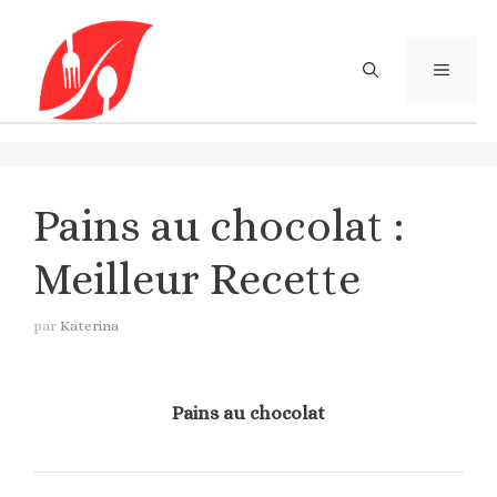
Aller
au
contenu
MENU
Pains au chocolat :
Meilleur Recette
par
Katerina
Pains au chocolat