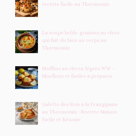
recette facile au Thermomix
La soupe brûle-graisses au chou
qui fait du bien au corps au
Thermomix
Muffins au citron légers WW –
Moelleux et faciles à préparer
Galette des Rois à la Frangipane
au Thermomix : Recette Maison
Facile et Réussie