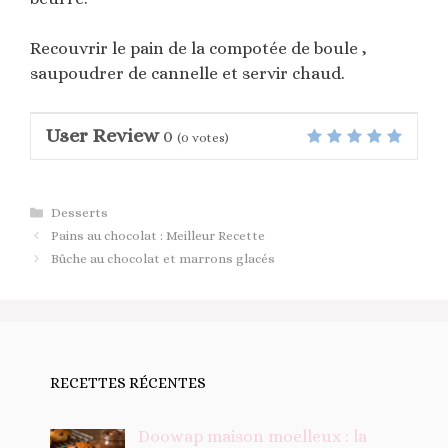
Recouvrir le pain de la compotée de boule ,
saupoudrer de cannelle et servir chaud.
User Review
0
(
0
votes)
Catégories
Desserts
Pains au chocolat : Meilleur Recette
Bûche au chocolat et marrons glacés
RECETTES RÉCENTES
Doowap maison moelleux : la