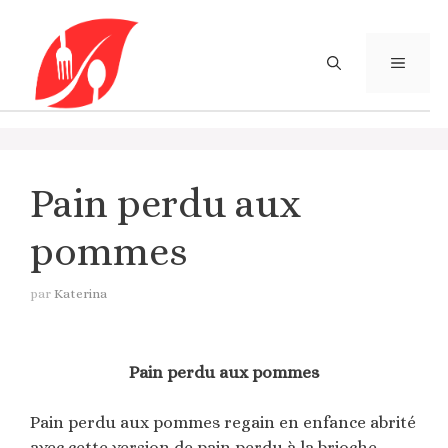
Aller
au
contenu
MENU
Pain perdu aux
pommes
par
Katerina
Pain perdu aux pommes
Pain perdu aux pommes regain en enfance abrité
avec cette version de pain perdu à la brioche.