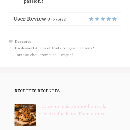
passion !
User Review
0
(
0
votes)
Catégories
Desserts
Un dessert 4 laits et fruits rouges : délicieux !
Tarte au chou crémeuse : Unique !
RECETTES RÉCENTES
Doowap maison moelleux : la
recette facile au Thermomix