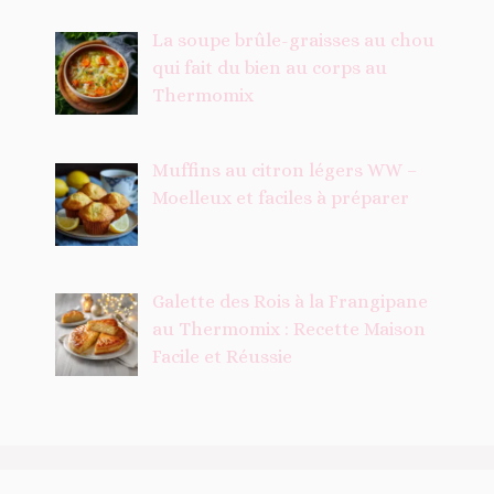
La soupe brûle-graisses au chou
qui fait du bien au corps au
Thermomix
Muffins au citron légers WW –
Moelleux et faciles à préparer
Galette des Rois à la Frangipane
au Thermomix : Recette Maison
Facile et Réussie