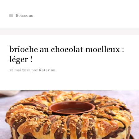
Catégories
Boissons
brioche au chocolat moelleux :
léger !
15 mai 2023
par
Katerina