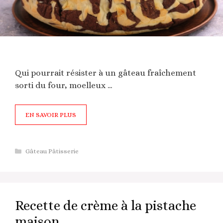
Qui pourrait résister à un gâteau fraîchement
sorti du four, moelleux …
EN SAVOIR PLUS
Catégories
Gâteau Pâtisserie
Recette de crème à la pistache
maison