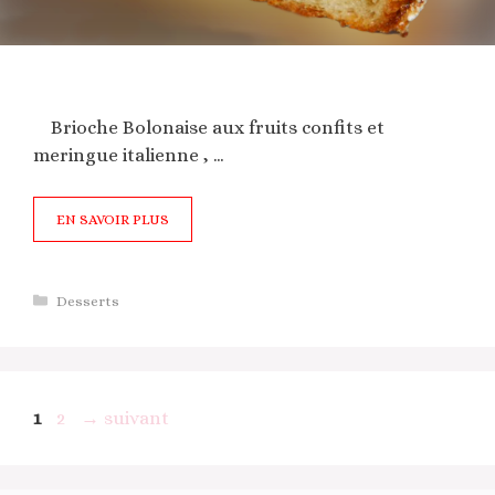
Brioche Bolonaise aux fruits confits et
meringue italienne , …
EN SAVOIR PLUS
Catégories
Desserts
Page
Page
1
2
→
suivant