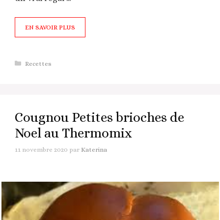
EN SAVOIR PLUS
Catégories
Recettes
Cougnou Petites brioches de
Noel au Thermomix
11 novembre 2020
par
Katerina