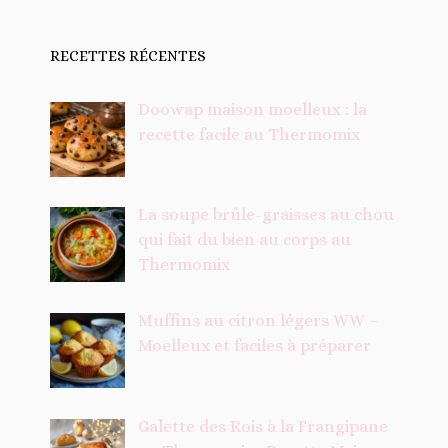
RECETTES RÉCENTES
Doowap maison moelleux : la
recette facile au Thermomix
La soupe brûle-graisses au chou
qui fait du bien au corps au
Thermomix
Muffins au citron légers WW –
Moelleux et faciles à préparer
Galette des Rois à la Frangipane