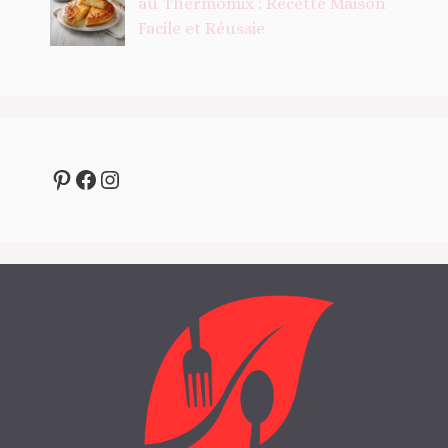
au Thermomix : Recette Maison
Facile et Réussie
Pinterest
Facebook
Instagram