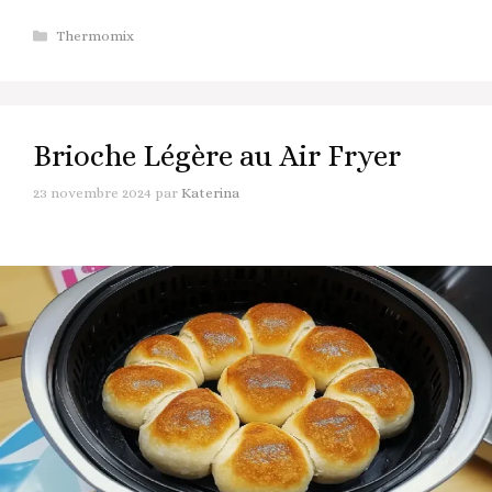
Catégories
Thermomix
Brioche Légère au Air Fryer
23 novembre 2024
par
Katerina