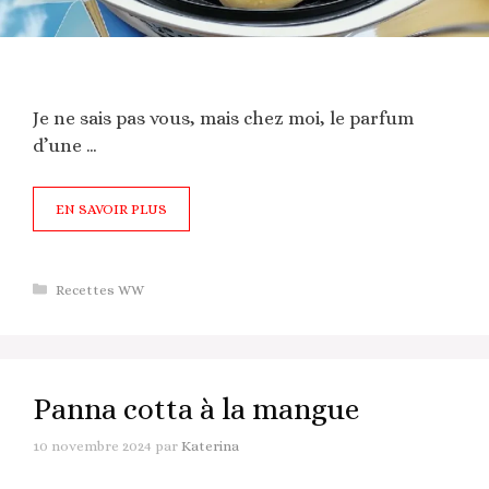
Je ne sais pas vous, mais chez moi, le parfum
d’une …
EN SAVOIR PLUS
Catégories
Recettes WW
Panna cotta à la mangue
10 novembre 2024
par
Katerina