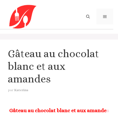
Aller
au
contenu
MENU
Gâteau au chocolat
blanc et aux
amandes
par
Katerina
Gâteau au chocolat blanc et aux amande
s