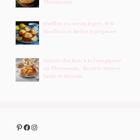
Thermomix
Muffins au citron légers WW –
Moelleux et faciles à préparer
Galette des Rois à la Frangipane
au Thermomix : Recette Maison
Facile et Réussie
Pinterest
Facebook
Instagram