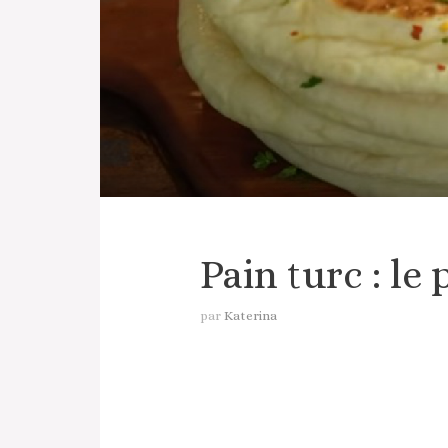
Pain turc : le 
par
Katerina