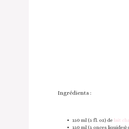
Ingrédients :
150 ml (5 fl. oz) de
lait c
150 ml (5 onces liquides) 