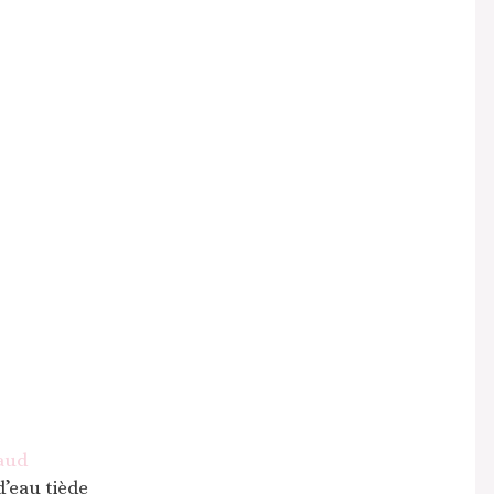
haud
d’eau tiède