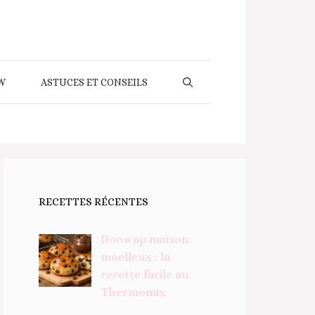
W
ASTUCES ET CONSEILS
RECETTES RÉCENTES
Doowap maison
moelleux : la
recette facile au
Thermomix