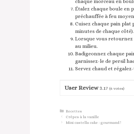
chaque morceau en boul
Étalez chaque boule en pa
préchauffée à feu moyen-
Cuisez chaque pain plat 
minutes de chaque côté).
Lorsque vous retournez c
au milieu.
Badigeonnez chaque pain 
garnissez-le de persil ha
Servez chaud et régalez-
User Review
3.17
(
6
votes)
Catégories
Recettes
Crêpes à la vanille
Mini castella cake : gourmand !