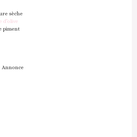
vure sèche
e d’olive
de piment
Annonce