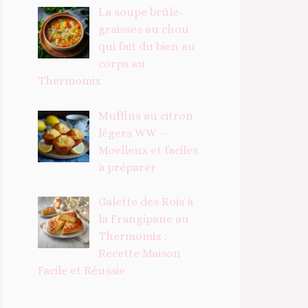
La soupe brûle-
graisses au chou
qui fait du bien au
corps au
Thermomix
Muffins au citron
légers WW –
Moelleux et faciles
à préparer
Galette des Rois à
la Frangipane au
Thermomix :
Recette Maison
Facile et Réussie